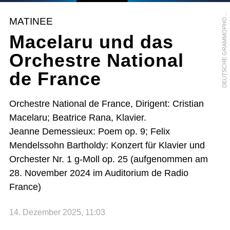
D
/
Z
MATINEE
O
Macelaru und das
Orchestre National
de France
Orchestre National de France, Dirigent: Cristian
Macelaru; Beatrice Rana, Klavier.
Jeanne Demessieux: Poem op. 9; Felix
Mendelssohn Bartholdy: Konzert für Klavier und
Orchester Nr. 1 g-Moll op. 25 (aufgenommen am
28. November 2024 im Auditorium de Radio
France)
14. Dezember 2025, 11:03