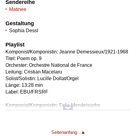
Sendereihe
Matinee
Gestaltung
Sophia Dessl
Playlist
Komponist/Komponistin: Jeanne Demessieux/1921-1968
Titel: Poem op. 9
Orchester: Orchestre National de France
Leitung: Cristian Macelaru
Solist/Solistin: Lucille Dollat/Orgel
Länge: 13:28 min
Label: EBU/FRSRF
Komponist/Komponistin: Felix Mendelssohn
Bartholdy/1809-1847
Titel: Konzert für Klavier und Orchester Nr. 1 g-Moll op. 25
* Molto allegro con fuoco - 1. Satz
* Andante - 2. Satz
Seitenanfang