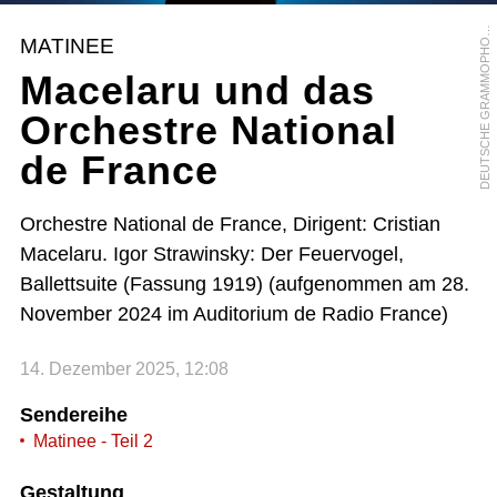
D
/
Z
MATINEE
O
Macelaru und das
Orchestre National
de France
Orchestre National de France, Dirigent: Cristian
Macelaru. Igor Strawinsky: Der Feuervogel,
Ballettsuite (Fassung 1919) (aufgenommen am 28.
November 2024 im Auditorium de Radio France)
14. Dezember 2025, 12:08
Sendereihe
Matinee - Teil 2
Gestaltung