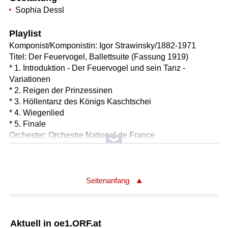
Sophia Dessl
Playlist
Komponist/Komponistin: Igor Strawinsky/1882-1971
Titel: Der Feuervogel, Ballettsuite (Fassung 1919)
* 1. Introduktion - Der Feuervogel und sein Tanz -
Variationen
* 2. Reigen der Prinzessinen
* 3. Höllentanz des Königs Kaschtschei
* 4. Wiegenlied
* 5. Finale
Orchester: Orchestre National de France
Leitung: Cristian Macelaru
Länge: 20:13 min
Label: EBU/FRSRF
Seitenanfang
Komponist/Komponistin: Paul Dukas/1865-1935
Titel: L'Apprenti sorcier, Scherzo für Orchester
Orchester: Orchestre National de France
Aktuell in oe1.ORF.at
Leitung: Cristian Macelaru