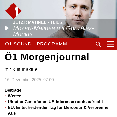
JETZT: MATINEE - TEIL 2
Mozart-Matinee mit González-
Monjas
Ö1 SOUND
PROGRAMM
Ö1 Morgenjournal
mit Kultur aktuell
16. Dezember 2025, 07:00
Beiträge
Wetter
Ukraine-Gespräche: US-Interesse noch aufrecht
EU: Entscheidender Tag für Mercosur & Verbrenner-
Aus