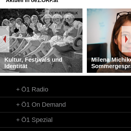
Aktuell in oe1.ORF.at
Ö1 KULTURTALK
Kultur, Festivals und
Milena Michik
Identität
Sommergespr
Ö1 Radio
Ö1 On Demand
Ö1 Spezial