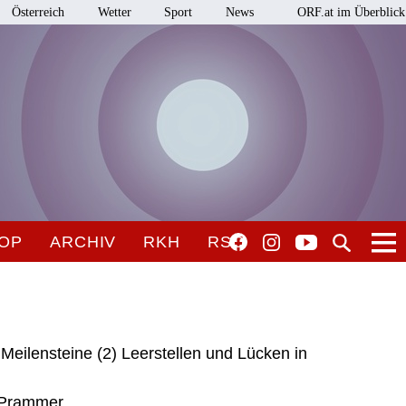
Österreich
Wetter
Sport
News
ORF.at im Überblick
OP
ARCHIV
RKH
RSO
eilensteine (2) Leerstellen und Lücken in
e Prammer