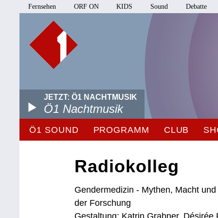
Fernsehen
ORF ON
KIDS
Sound
Debatte
JETZT: Ö1 NACHTMUSIK
Ö1 Nachtmusik
Ö1 SOUND
PROGRAMM
CLUB
SH
Radiokolleg
Gendermedizin - Mythen, Macht und M
der Forschung
Gestaltung: Katrin Grabner, Désiré