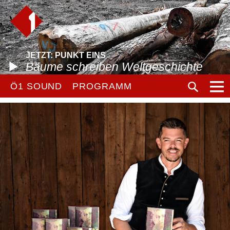
JETZT: PUNKT EINS
Bäume schreiben Weltgeschichte
Ö1 SOUND
PROGRAMM