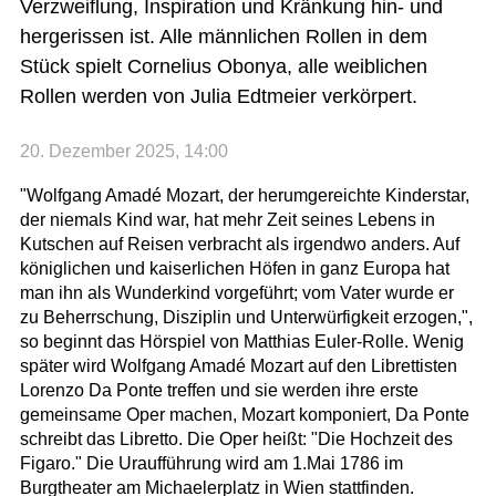
Verzweiflung, Inspiration und Kränkung hin- und
hergerissen ist. Alle männlichen Rollen in dem
Stück spielt Cornelius Obonya, alle weiblichen
Rollen werden von Julia Edtmeier verkörpert.
20. Dezember 2025, 14:00
"Wolfgang Amadé Mozart, der herumgereichte Kinderstar,
der niemals Kind war, hat mehr Zeit seines Lebens in
Kutschen auf Reisen verbracht als irgendwo anders. Auf
königlichen und kaiserlichen Höfen in ganz Europa hat
man ihn als Wunderkind vorgeführt; vom Vater wurde er
zu Beherrschung, Disziplin und Unterwürfigkeit erzogen,",
so beginnt das Hörspiel von Matthias Euler-Rolle. Wenig
später wird Wolfgang Amadé Mozart auf den Librettisten
Lorenzo Da Ponte treffen und sie werden ihre erste
gemeinsame Oper machen, Mozart komponiert, Da Ponte
schreibt das Libretto. Die Oper heißt: "Die Hochzeit des
Figaro." Die Uraufführung wird am 1.Mai 1786 im
Burgtheater am Michaelerplatz in Wien stattfinden.