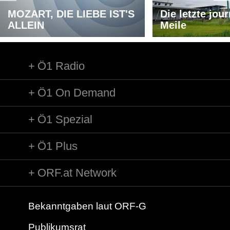
MOZART, DIE LIEBE IST'S
Die letzte jou
ALLEIN
Meile
Ö1 Radio
Ö1 On Demand
Ö1 Spezial
Ö1 Plus
ORF.at Network
Bekanntgaben laut ORF-G
Publikumsrat