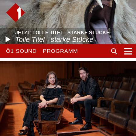
JETZT: TOLLE TITEL - STARKE STÜCKE
Tolle Titel - starke Stücke
Ö1 SOUND
PROGRAMM