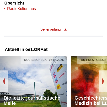
Übersicht
RadioKulturhaus
Seitenanfang
Aktuell in oe1.ORF.at
DOUBLECHECK | 06 08 2026
AM PULS - GESUN
Die letzte journalistische
Geschlechters
Meile
Medizin bei L