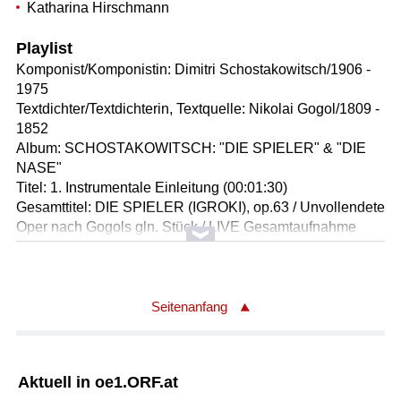
Katharina Hirschmann
Playlist
Komponist/Komponistin: Dimitri Schostakowitsch/1906 -
1975
Textdichter/Textdichterin, Textquelle: Nikolai Gogol/1809 -
1852
Album: SCHOSTAKOWITSCH: "DIE SPIELER" & "DIE
NASE"
Titel: 1. Instrumentale Einleitung (00:01:30)
Gesamttitel: DIE SPIELER (IGROKI), op.63 / Unvollendete
Oper nach Gogols gln. Stück / LIVE Gesamtaufnahme
v.1978 in RUSSISCHER Sprache; Weltpremiere
SZENEN: 1.Introduktion - 2.SZENEN IM HOTEL -
3.SZENEN BEIM KARTENSPIELEN
Leitung: Gennadij Roshdestwenskij
Seitenanfang
Orchester: Leningrader Philharmonie
Solist/Solistin: Vladimir Rybasenko /Alexei,
Wirtshauskellner, Baß
Aktuell in oe1.ORF.at
Solist/Solistin: Vladimir Tarkhov /Ikharyov, ein Spieler,