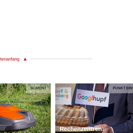
itenanfang
MOMENT
PUNKT EIN
Rechenzentren: