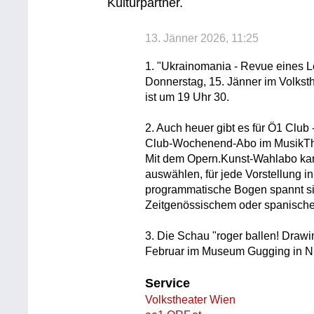
Kulturpartner.
13. Jänner 2026, 11:25
1. "Ukrainomania - Revue eines 
Donnerstag, 15. Jänner im Volkst
ist um 19 Uhr 30.
2. Auch heuer gibt es für Ö1 Club 
Club-Wochenend-Abo im MusikThe
Mit dem Opern.Kunst-Wahlabo ka
auswählen, für jede Vorstellung i
programmatische Bogen spannt sic
Zeitgenössischem oder spanische
3. Die Schau "roger ballen! Drawi
Februar im Museum Gugging in Ni
Service
Volkstheater Wien