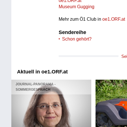
oe1.ORF.at
Museum Gugging
Mehr zum Ö1 Club in
oe1.ORF.at
Sendereihe
Schon gehört?
Se
Aktuell in oe1.ORF.at
JOURNAL-PANORAMA -
SOMMERGESPRÄCH