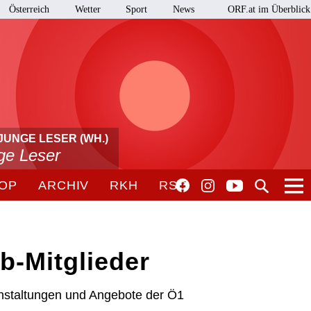
Österreich
Wetter
Sport
News
ORF.at im Überblick
JUNGE LESER (WH.)
nge Leser
OP
ARCHIV
RKH
RSO
b-Mitglieder
nstaltungen und Angebote der Ö1