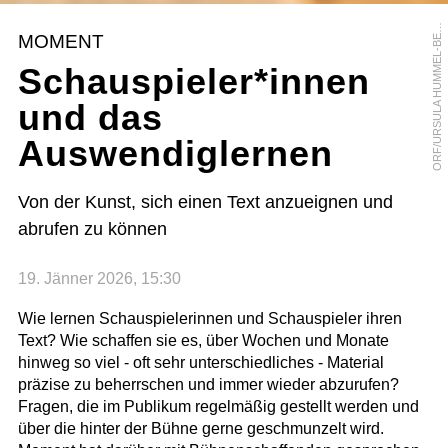
R
F
/
U
R
S
U
L
A
H
U
M
M
E
L
-
B
R
G
E
O
R
MOMENT
E
Schauspieler*innen
und das
Auswendiglernen
Von der Kunst, sich einen Text anzueignen und
abrufen zu können
19. Jänner 2026, 15:30
Wie lernen Schauspielerinnen und Schauspieler ihren
Text? Wie schaffen sie es, über Wochen und Monate
hinweg so viel - oft sehr unterschiedliches - Material
präzise zu beherrschen und immer wieder abzurufen?
Fragen, die im Publikum regelmäßig gestellt werden und
über die hinter der Bühne gerne geschmunzelt wird.