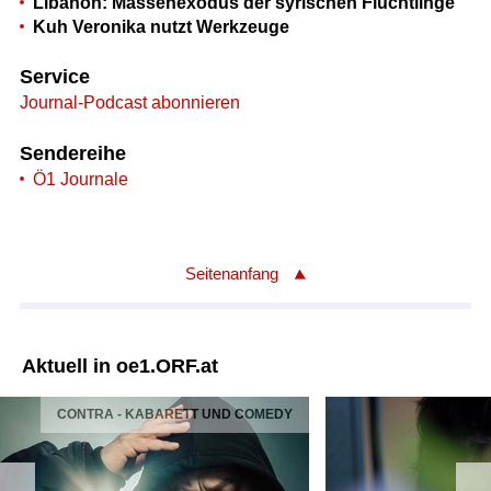
Libanon: Massenexodus der syrischen Flüchtlinge
Kuh Veronika nutzt Werkzeuge
Service
Journal-Podcast abonnieren
Sendereihe
Ö1 Journale
Seitenanfang
Aktuell in oe1.ORF.at
CONTRA - KABARETT UND COMEDY