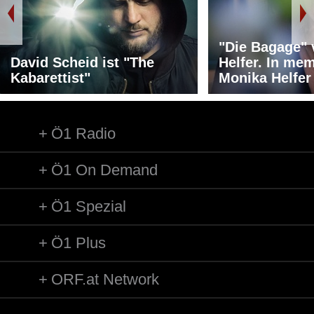
"Die Bagage"
David Scheid ist "The
Helfer. In me
Kabarettist"
Monika Helfer
Ö1 Radio
Ö1 On Demand
Ö1 Spezial
Ö1 Plus
ORF.at Network