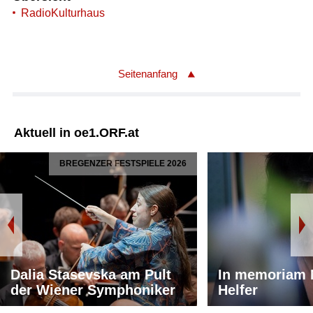
RadioKulturhaus
Seitenanfang
Aktuell in oe1.ORF.at
BREGENZER FESTSPIELE 2026
Dalia Stasevska am Pult
In memoriam 
der Wiener Symphoniker
Helfer