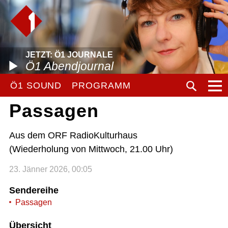
JETZT: Ö1 JOURNALE
Ö1 Abendjournal
Ö1 SOUND
PROGRAMM
Passagen
Aus dem ORF RadioKulturhaus
(Wiederholung von Mittwoch, 21.00 Uhr)
23. Jänner 2026, 00:05
Sendereihe
Passagen
Übersicht