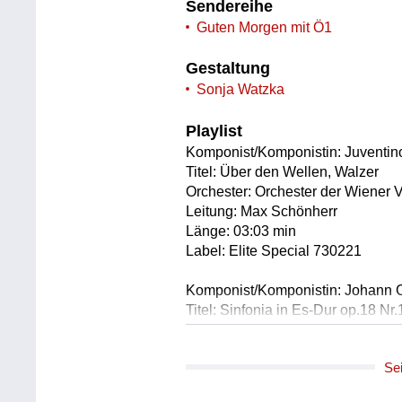
Sendereihe
Guten Morgen mit Ö1
Gestaltung
Sonja Watzka
Playlist
Komponist/Komponistin: Juventin
Titel: Über den Wellen, Walzer
Orchester: Orchester der Wiener 
Leitung: Max Schönherr
Länge: 03:03 min
Label: Elite Special 730221
Komponist/Komponistin: Johann C
Titel: Sinfonia in Es-Dur op.18 Nr
* Allegro - 3.Satz (00:02:16)
Ausführende: Collegium Aureum
Se
Leitung: Reinhard Peters
Länge: 02:19 min