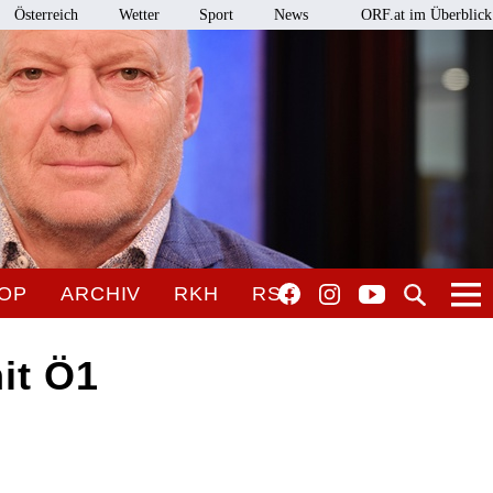
Österreich
Wetter
Sport
News
ORF.at im Überblick
OP
ARCHIV
RKH
RSO
it Ö1