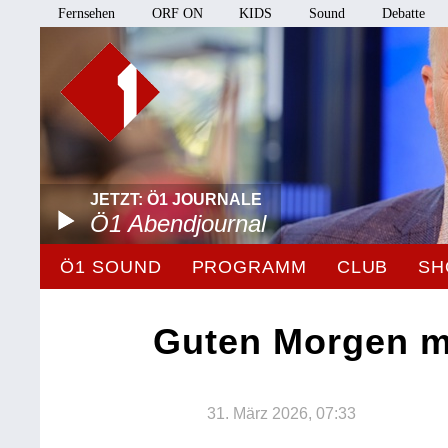
Fernsehen
ORF ON
KIDS
Sound
Debatte
JETZT: Ö1 JOURNALE
Ö1 Abendjournal
Ö1 SOUND
PROGRAMM
CLUB
SH
Guten Morgen m
31. März 2026, 07:33