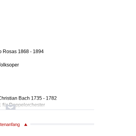
o Rosas 1868 - 1894
Volksoper
hristian Bach 1735 - 1782
.1 für Doppelorchester
itenanfang