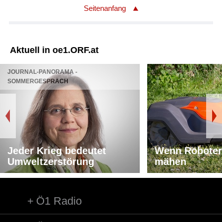
Seitenanfang
Aktuell in oe1.ORF.at
JOURNAL-PANORAMA -
SOMMERGESPRÄCH
Jeder Krieg bedeutet
Wenn Roboter
Umweltzerstörung
mähen
Ö1 Radio