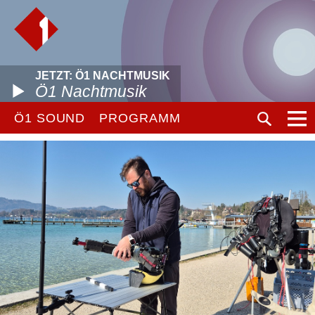
JETZT: Ö1 NACHTMUSIK
Ö1 Nachtmusik
Ö1 SOUND
PROGRAMM