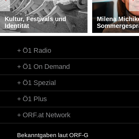
Kultur, Festivals und
Milena Michik
Identität
Sommergespr
Ö1 Radio
Ö1 On Demand
Ö1 Spezial
Ö1 Plus
ORF.at Network
Bekanntgaben laut ORF-G