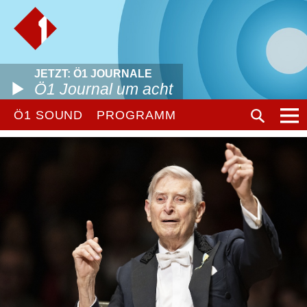
JETZT: Ö1 JOURNALE
Ö1 Journal um acht
Ö1 SOUND
PROGRAMM