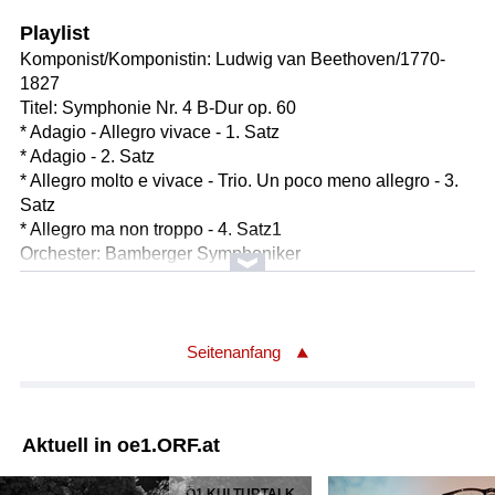
Playlist
Komponist/Komponistin: Ludwig van Beethoven/1770-
1827
Titel: Symphonie Nr. 4 B-Dur op. 60
* Adagio - Allegro vivace - 1. Satz
* Adagio - 2. Satz
* Allegro molto e vivace - Trio. Un poco meno allegro - 3.
Satz
* Allegro ma non troppo - 4. Satz1
Orchester: Bamberger Symphoniker
Leitung: Herbert Blomstedt
Länge: 34:18 min
Label: EBU/DEBR
Seitenanfang
Aktuell in oe1.ORF.at
Ö1 KULTURTALK