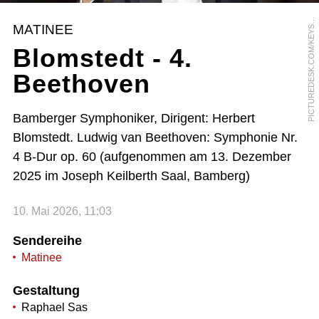
I
C
T
U
R
E
D
E
S
K
.
C
O
M
/
K
E
Y
T
O
N
E
/
G
A
E
T
A
N
B
A
L
L
P
Y
MATINEE
S
Blomstedt - 4.
Beethoven
Bamberger Symphoniker, Dirigent: Herbert
Blomstedt. Ludwig van Beethoven: Symphonie Nr.
4 B-Dur op. 60 (aufgenommen am 13. Dezember
2025 im Joseph Keilberth Saal, Bamberg)
10. Mai 2026, 11:03
Sendereihe
Matinee
Gestaltung
Raphael Sas