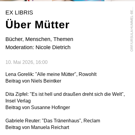
R
F
/
U
R
S
U
L
A
H
U
M
M
E
L
-
B
R
G
E
O
R
EX LIBRIS
E
Über Mütter
Bücher, Menschen, Themen
Moderation: Nicole Dietrich
10. Mai 2026, 16:00
Lena Gorelik: "Alle meine Mütter", Rowohlt
Beitrag von Niels Beintker
Dita Zipfel: "Es ist hell und draußen dreht sich die Welt",
Insel Verlag
Beitrag von Susanne Hofinger
Gabriele Reuter: "Das Tränenhaus", Reclam
Beitrag von Manuela Reichart