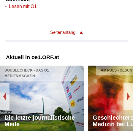
Lesen mit Ö1
Seitenanfang
Aktuell in oe1.ORF.at
DOUBLECHECK - DAS Ö1
AM PULS - GESUN
MEDIENMAGAZIN
Die letzte journalistische
Geschlechters
Meile
Medizin bei L