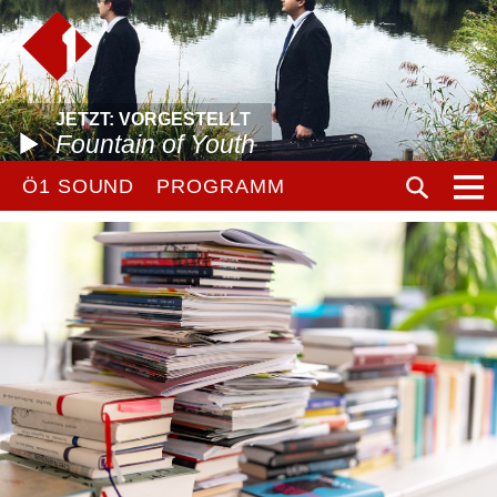
JETZT: VORGESTELLT
Fountain of Youth
Ö1 SOUND
PROGRAMM