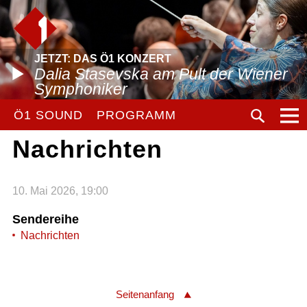
JETZT: DAS Ö1 KONZERT
Dalia Stasevska am Pult der Wiener
Symphoniker
Ö1 SOUND
PROGRAMM
Nachrichten
10. Mai 2026, 19:00
Sendereihe
Nachrichten
Seitenanfang