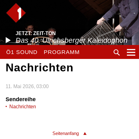
JETZT: ZEIT-TON
Das 40. Ulrichsberger Kaleidophon
Ö1 SOUND
PROGRAMM
Nachrichten
11. Mai 2026, 03:00
Sendereihe
Nachrichten
Seitenanfang