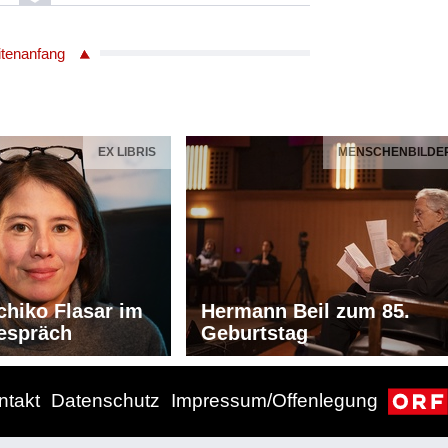
SE DE FLUTE - KAMMERMUSIK MIT
itenanfang
für Flöte und Klavier
EX LIBRIS
MENSCHENBILDE
ssic CD 93204
trauß 1827 - 1870
ckl
ka schnell / Bearbeitung für Bläserquintett
chiko Flasar im
Hermann Beil zum 85.
georg Schmeiser
espräch
Geburtstag
d Hörth
ut Hödl
in Bramböck
ntakt
Datenschutz
Impressum/Offenlegung
ilian Feyertag