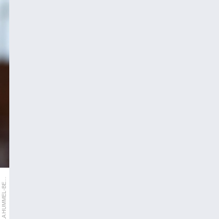
R
F
/
U
R
S
U
L
A
H
U
M
M
E
L
-
B
R
G
E
O
R
E