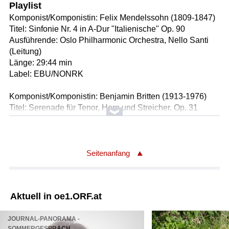
Playlist
Komponist/Komponistin: Felix Mendelssohn (1809-1847)
Titel: Sinfonie Nr. 4 in A-Dur "Italienische" Op. 90
Ausführende: Oslo Philharmonic Orchestra, Nello Santi
(Leitung)
Länge: 29:44 min
Label: EBU/NONRK
Komponist/Komponistin: Benjamin Britten (1913-1976)
Titel: Serenade für Tenor, Horn und Streicher, Op. 31
Ausführende: Mark Padmore (Tenor), Thomas Müller
(Horn), Zürcher Kammerorchester, Duncan Ward (Leitung)
Länge: 24:17 min
Label: EBU/CHSRF
Seitenanfang
Komponist/Komponistin: Robert Schumann (1810-1856)
Titel: Klavierquintett in Es-Dur, Op. 44
Aktuell in oe1.ORF.at
Ausführende: Igor Levit (Klavier), Signum Quartet
Länge: 29:36 min
JOURNAL-PANORAMA -
Label: EBU/GBBBC
SOMMERGESPRÄCH