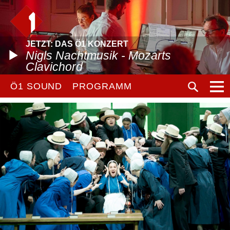
JETZT: DAS Ö1 KONZERT
Nigls Nachtmusik - Mozarts
Clavichord
Ö1 SOUND
PROGRAMM