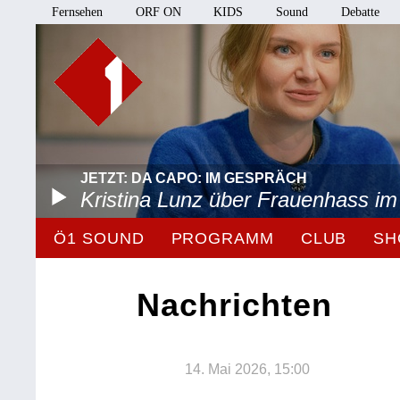
Fernsehen
ORF ON
KIDS
Sound
Debatte
JETZT: DA CAPO: IM GESPRÄCH
Kristina Lunz über Frauenhass im
Ö1 SOUND
PROGRAMM
CLUB
SH
Nachrichten
14. Mai 2026, 15:00