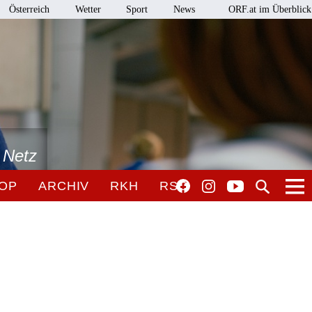
Österreich
Wetter
Sport
News
ORF.at im Überblick
 Netz
OP
ARCHIV
RKH
RSO