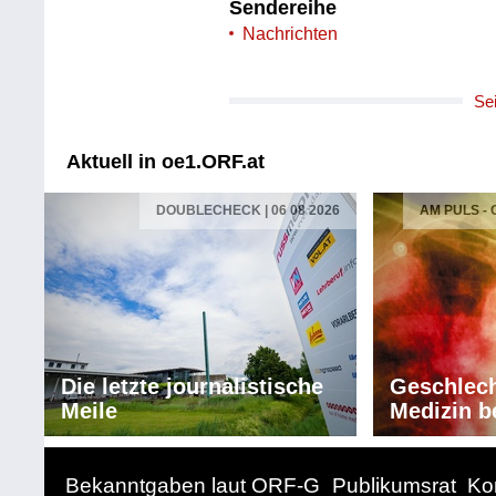
Sendereihe
Nachrichten
Se
Aktuell in oe1.ORF.at
DOUBLECHECK | 06 08 2026
AM PULS -
Die letzte journalistische
Geschlech
Meile
Medizin b
Bekanntgaben laut ORF-G
Publikumsrat
Ko