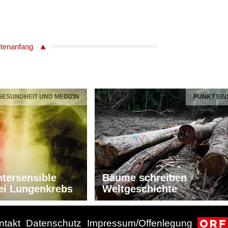
itenanfang
 GESUNDHEIT UND MEDIZIN
PUNKT EIN
tersensible
Bäume schreiben
ei Lungenkrebs
Weltgeschichte
ntakt
Datenschutz
Impressum/Offenlegung