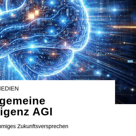
MEDIEN
lgemeine
ligenz AGI
ammiges Zukunftsversprechen