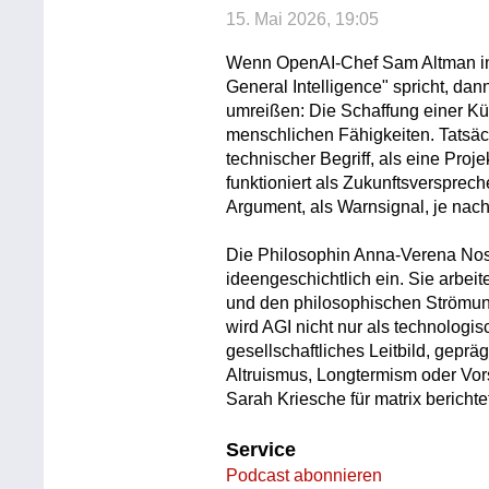
15. Mai 2026, 19:05
Wenn OpenAI-Chef Sam Altman in In
General Intelligence" spricht, dann
umreißen: Die Schaffung einer Kün
menschlichen Fähigkeiten. Tatsäch
technischer Begriff, als eine Proj
funktioniert als Zukunftsverspreche
Argument, als Warnsignal, je nac
Die Philosophin Anna-Verena Nost
ideengeschichtlich ein. Sie arbeit
und den philosophischen Strömung
wird AGI nicht nur als technologi
gesellschaftliches Leitbild, geprä
Altruismus, Longtermism oder Vors
Sarah Kriesche für matrix berichte
Service
Podcast abonnieren