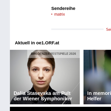
Sendereihe
matrix
Se
Aktuell in oe1.ORF.at
BREGENZER FESTSPIELE 2026
Dalia Stasevska am Pult
In memor
der Wiener Symphoniker
Helfer