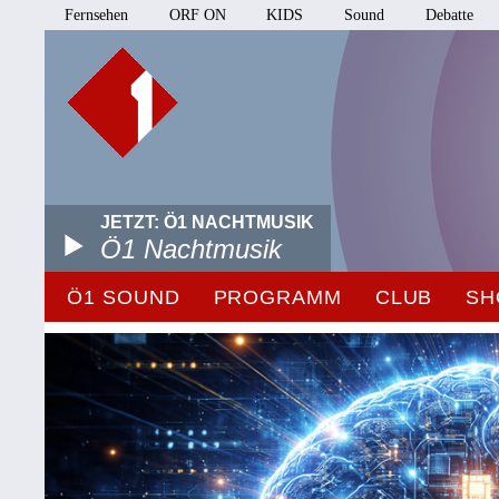
Fernsehen
ORF ON
KIDS
Sound
Debatte
JETZT: Ö1 NACHTMUSIK
Ö1 Nachtmusik
Ö1 SOUND
PROGRAMM
CLUB
SH