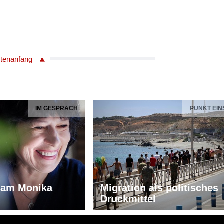
itenanfang
IM GESPRÄCH
PUNKT EIN
iam Monika
Migration als politisches
Druckmittel