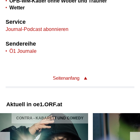
ÖFB-WM-Kader ohne Wöber und Trauner
Wetter
Service
Journal-Podcast abonnieren
Sendereihe
Ö1 Journale
Seitenanfang
Aktuell in oe1.ORF.at
CONTRA - KABARETT UND COMEDY