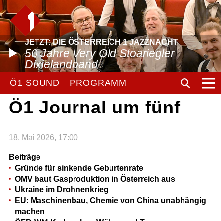
JETZT: DIE ÖSTERREICH 1 JAZZNACHT
50 Jahre Very Old Stoariegler
Dixielandband
Ö1 SOUND
PROGRAMM
Ö1 Journal um fünf
18. Mai 2026, 17:00
Beiträge
Gründe für sinkende Geburtenrate
OMV baut Gasproduktion in Österreich aus
Ukraine im Drohnenkrieg
EU: Maschinenbau, Chemie von China unabhängig
machen