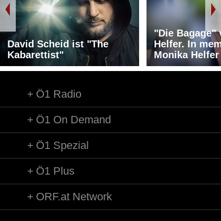
"Die Bagage"
David Scheid ist "The
Helfer. In me
Kabarettist"
Monika Helfer
Ö1 Radio
Ö1 On Demand
Ö1 Spezial
Ö1 Plus
ORF.at Network