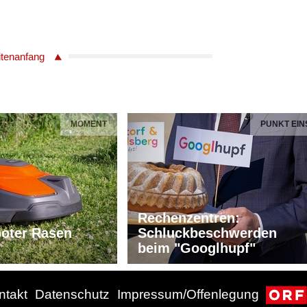
itenanfang
MOMENT
PUNKT EIN
Rechenzentren:
oter Rasen
Schluckbeschwerden
beim "Googlhupf"
ntakt
Datenschutz
Impressum/Offenlegung