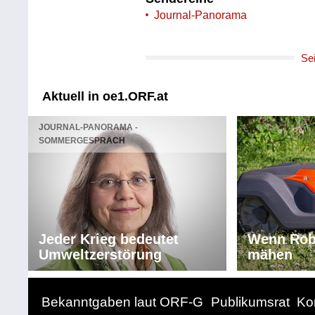
Journal-Panorama
Se
Aktuell in oe1.ORF.at
JOURNAL-PANORAMA -
SOMMERGESPRÄCH
Jeder Krieg bedeutet
Wenn Rob
Umweltzerstörung
mähen
Bekanntgaben laut ORF-G
Publikumsrat
Ko