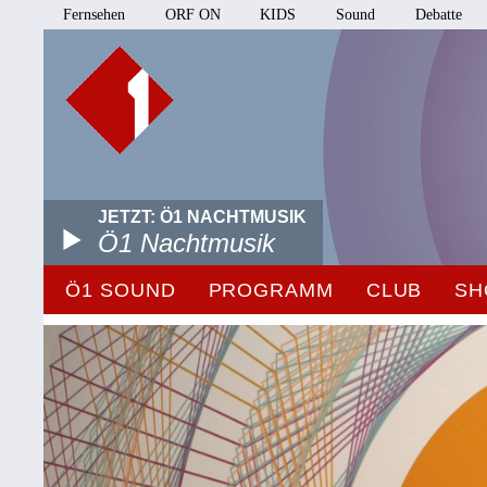
Fernsehen
ORF ON
KIDS
Sound
Debatte
JETZT: Ö1 NACHTMUSIK
Ö1 Nachtmusik
Ö1 SOUND
PROGRAMM
CLUB
SH