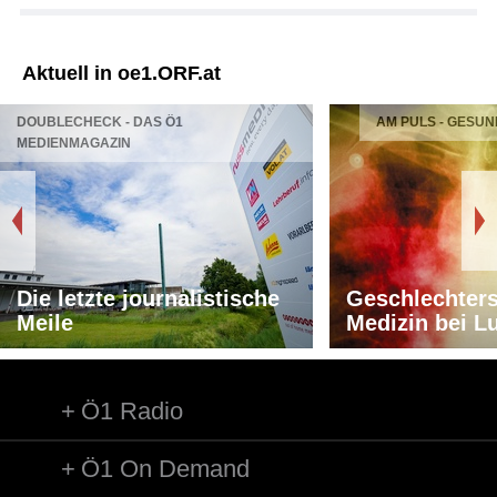
Aktuell in oe1.ORF.at
DOUBLECHECK - DAS Ö1
AM PULS - GESUN
MEDIENMAGAZIN
Die letzte journalistische
Geschlechters
Meile
Medizin bei L
Ö1 Radio
Ö1 On Demand