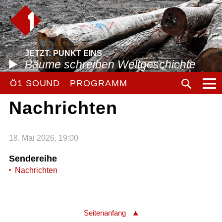
JETZT: PUNKT EINS
Bäume schreiben Weltgeschichte
Ö1 SOUND
PROGRAMM
Nachrichten
18. Mai 2026, 19:00
Sendereihe
Nachrichten
Seitenanfang