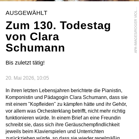
P
A
-
I
M
A
G
E
S
/
R
O
G
E
R
V
I
O
L
A
E
T
AUSGEWÄHLT
L
Zum 130. Todestag
von Clara
Schumann
Bis zuletzt tätig!
20. Mai 2026, 10:05
In ihren letzten Lebensjahren berichtete die Pianistin,
Komponistin und Pädagogin Clara Schumann, dass sie
mit einem "Kopfleiden" zu kämpfen hätte und ihr Gehör,
vor allem was Orchesterklang betrifft, nicht mehr richtig
funktionieren würde. In einem Brief an eine Freundin
schreibt sie, dass sich ihre Geräuschempfindlichkeit
jeweils beim Klavierspielen und Unterrichten
zurückziehen würde, so dass sie wieder regelmäßig