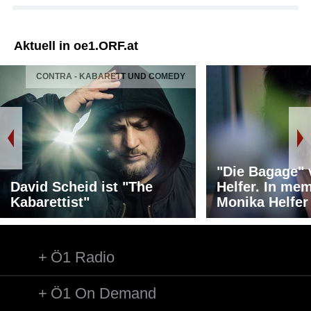
Aktuell in oe1.ORF.at
CONTRA - KABARETT UND COMEDY
"Die Bagage"
David Scheid ist "The
Helfer. In me
Kabarettist"
Monika Helfer
Ö1 Radio
Ö1 On Demand