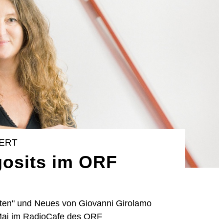
IERT
gosits im ORF
ften" und Neues von Giovanni Girolamo
ai im RadioCafe des ORF