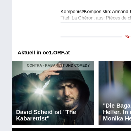
Komponist/Komponistin: Armand-
Titel: La Chéron, aus: Pièces de c
zu: Cécile de Volanges
Ausführender/Ausführende: Anne 
Se
Länge: 04:15 min
Label: Live-Aufnahme ORF Radio
Aktuell in oe1.ORF.at
Komponist/Komponistin: Antoine (
(1699-1782)
CONTRA - KABARETT UND COMEDY
Titel: La Rameau, aus: Pièces de 
zu: Brief 102, La Présidente de T
Ausführender/Ausführende: Anne 
Länge: 03:04 min
Label: Live-Aufnahme ORF Radio
"Die Baga
Komponist/Komponistin: Joseph-H
David Scheid ist "The
Helfer. I
Titel: Adagio, aus: Pièces de clav
Kabarettist"
Monika He
zu: Brief 125, Vicomte de Valmont
Ausführender/Ausführende: Anne 