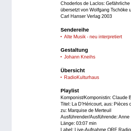
Choderlos de Laclos: Gefährlich
übersetzt von Wolfgang Tschöke u
Carl Hanser Verlag 2003
Sendereihe
Alte Musik - neu interpretiert
Gestaltung
Johann Kneihs
Übersicht
RadioKulturhaus
Playlist
Komponist/Komponistin: Claude B
Titel: La D'Héricourt, aus: Pièces
zu: Marquise de Merteuil
Ausführender/Ausführende: Anne 
Länge: 03:07 min
Label: Live-Aufnahme ORF Radio