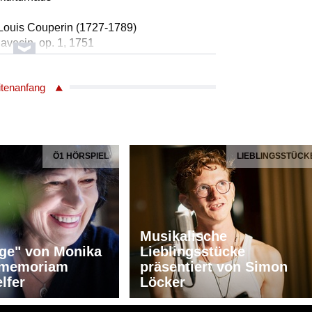
Louis Couperin (1727-1789)
lavecin, op. 1, 1751
Marie Dragosits, Cembalo
itenanfang
kulturhaus
1672-1745) / Jean-Baptiste Forqueray
Ö1 HÖRSPIEL
LIEBLINGSSTÜCK
clavecin, 1747
ourvel an Valmont
Marie Dragosits, Cembalo
kulturhaus
Musikalische
ge" von Monika
Lieblingsstücke
ector Fiocco (1703-1741)
n memoriam
präsentiert von Simon
ecin
lfer
Löcker
 an die Marquise de Merteuil
Marie Dragosits, Cembalo