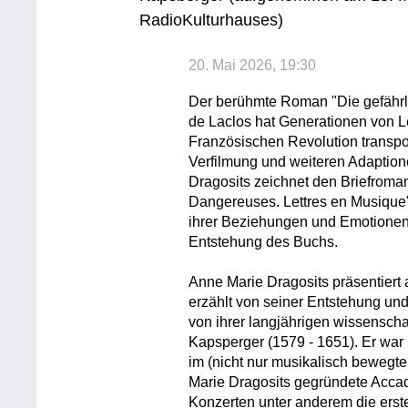
RadioKulturhauses)
20. Mai 2026, 19:30
Der berühmte Roman "Die gefährl
de Laclos hat Generationen von L
Französischen Revolution transpo
Verfilmung und weiteren Adaptione
Dragosits zeichnet den Briefroman
Dangereuses. Lettres en Musique"
ihrer Beziehungen und Emotionen,
Entstehung des Buchs.
Anne Marie Dragosits präsentier
erzählt von seiner Entstehung und
von ihrer langjährigen wissensch
Kapsperger (1579 - 1651). Er war
im (nicht nur musikalisch bewegte
Marie Dragosits gegründete Accade
Konzerten unter anderem die ers