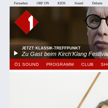
Fernsehen
ORF ON
KIDS
Sound
Debatte
JETZT: KLASSIK-TREFFPUNKT
Zu Gast beim Kirch'Klang Festiva
Ö1 SOUND
PROGRAMM
CLUB
SH