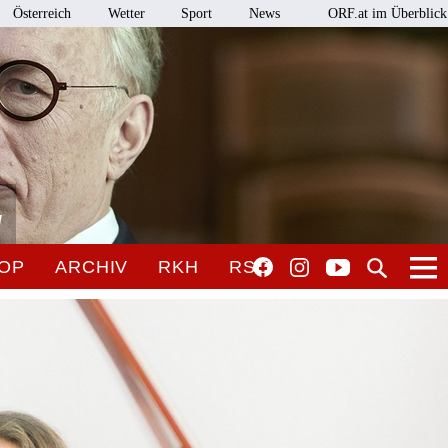
Österreich
Wetter
Sport
News
ORF.at im Überblick
l
OP
ARCHIV
RKH
RSO