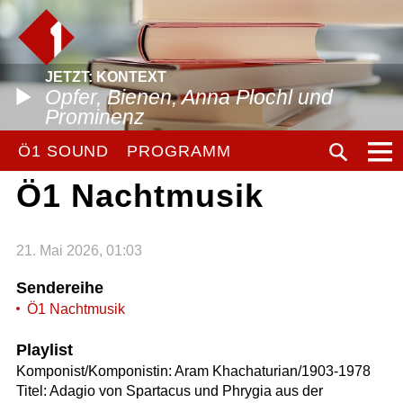
JETZT: KONTEXT
Opfer, Bienen, Anna Plochl und
Prominenz
Ö1 SOUND
PROGRAMM
Ö1 Nachtmusik
21. Mai 2026, 01:03
Sendereihe
Ö1 Nachtmusik
Playlist
Komponist/Komponistin: Aram Khachaturian/1903-1978
Titel: Adagio von Spartacus und Phrygia aus der