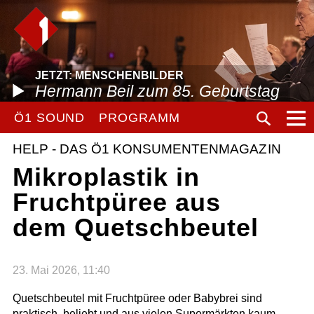
JETZT: MENSCHENBILDER
Hermann Beil zum 85. Geburtstag
Ö1 SOUND
PROGRAMM
HELP - DAS Ö1 KONSUMENTENMAGAZIN
Mikroplastik in
Fruchtpüree aus
dem Quetschbeutel
23. Mai 2026, 11:40
Quetschbeutel mit Fruchtpüree oder Babybrei sind
praktisch, beliebt und aus vielen Supermärkten kaum