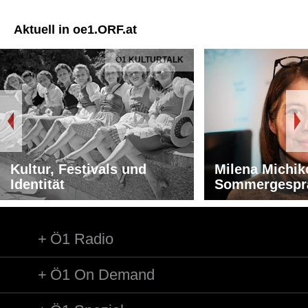
Aktuell in oe1.ORF.at
Ö1 KULTURTALK
Kultur, Festivals und
Milena Michik
Identität
Sommergespr
Ö1 Radio
Ö1 On Demand