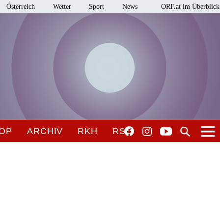
Österreich
Wetter
Sport
News
ORF.at im Überblick
OP
ARCHIV
RKH
RSO