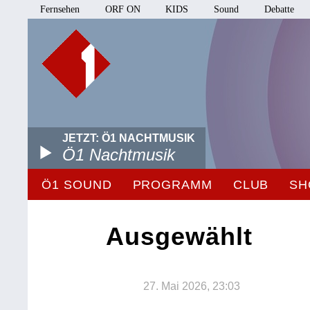
Fernsehen
ORF ON
KIDS
Sound
Debatte
JETZT: Ö1 NACHTMUSIK
Ö1 Nachtmusik
Ö1 SOUND
PROGRAMM
CLUB
SH
Ausgewählt
27. Mai 2026, 23:03