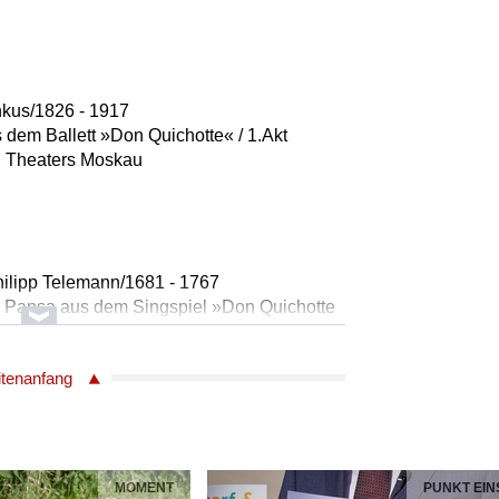
kus/1826 - 1917
s dem Ballett »Don Quichotte« / 1.Akt
oi Theaters Moskau
ilipp Telemann/1681 - 1767
ho Pansa aus dem Singspiel »Don Quichotte
on Quichotte
itenanfang
r /Sancho Pansa
MOMENT
PUNKT EIN