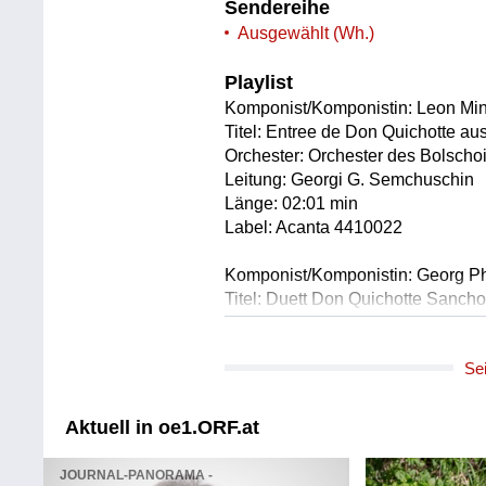
Sendereihe
Ausgewählt (Wh.)
Playlist
Komponist/Komponistin: Leon Min
Titel: Entree de Don Quichotte au
Orchester: Orchester des Bolsch
Leitung: Georgi G. Semchuschin
Länge: 02:01 min
Label: Acanta 4410022
Komponist/Komponistin: Georg Ph
Titel: Duett Don Quichotte Sanc
auf der Hochzeit des Comacho«
Solist/Solistin: Raimund Nolte /D
Se
Solist/Solistin: Michael Schoppe
Orchester: La Stagione Frankfurt
Leitung: Michael Schneider
Aktuell in oe1.ORF.at
Länge: 02:24 min
Label: cpo 9992102
JOURNAL-PANORAMA -