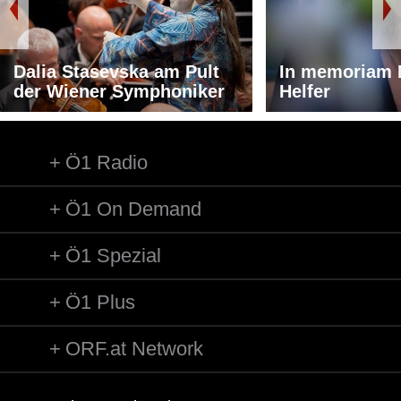
Dalia Stasevska am Pult
In memoriam 
der Wiener Symphoniker
Helfer
Ö1 Radio
Ö1 On Demand
Ö1 Spezial
Ö1 Plus
ORF.at Network