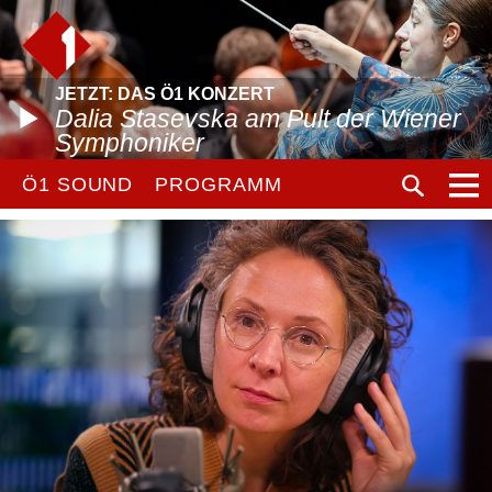
JETZT: DAS Ö1 KONZERT
Dalia Stasevska am Pult der Wiener
Symphoniker
Ö1 SOUND
PROGRAMM