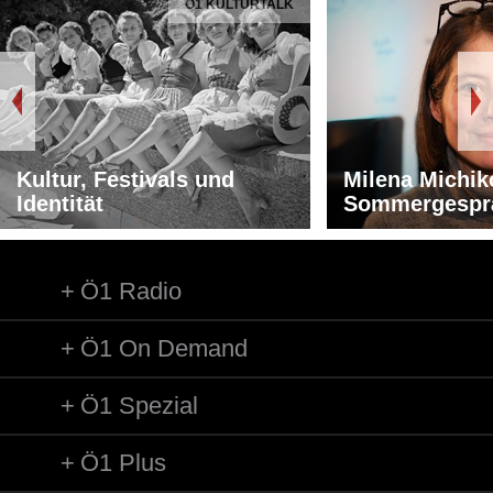
Ö1 KULTURTALK
Kultur, Festivals und
Milena Michik
Identität
Sommergespr
Ö1 Radio
Ö1 On Demand
Ö1 Spezial
Ö1 Plus