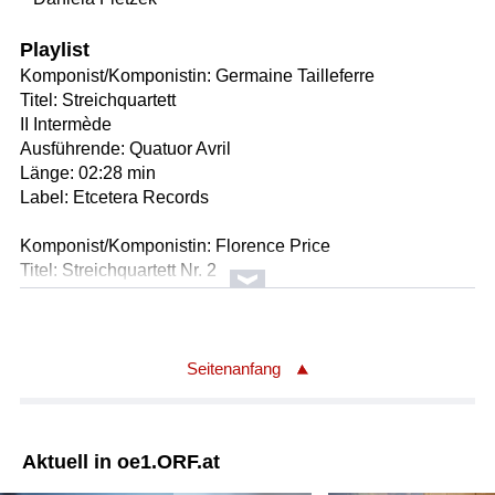
Playlist
Komponist/Komponistin: Germaine Tailleferre
Titel: Streichquartett
II Intermède
Ausführende: Quatuor Avril
Länge: 02:28 min
Label: Etcetera Records
Komponist/Komponistin: Florence Price
Titel: Streichquartett Nr. 2
III Juba: Allegro
Ausführende: Quatuor Avril
Länge: 04:44 min
Label: Etcetera Records
Seitenanfang
Komponist/Komponistin: Rebecca Clarke
Titel: Poem for string quartet
Aktuell in oe1.ORF.at
Ausführende: Quatuor Avril
Länge: 08:04 min