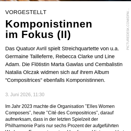
I
C
T
U
R
E
D
E
S
K
.
C
O
M
/
D
P
A
A
R
N
O
B
U
R
G
P
I
VORGESTELLT
/
Komponistinnen
im Fokus (II)
Das Quatuor Avril spielt Streichquartette von u.a.
Germaine Tailleferre, Rebecca Clarke und Line
Adam. Die Flötistin Marta Gawlas und Cembalistin
Natalia Olczak widmen sich auf ihrem Album
"Compositrices" ebenfalls Komponistinnen.
3. Juni 2026, 11:30
Im Jahr 2023 machte die Organisation "Elles Women
Composers", heute "Cité des Compositrices", darauf
aufmerksam, dass in der letzten Spielzeit der
Philharmonie Paris nur sechs Prozent der aufgeführten