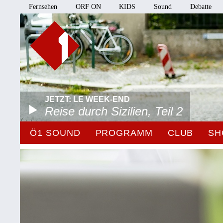
Fernsehen
ORF ON
KIDS
Sound
Debatte
JETZT: LE WEEK-END
Reise durch Sizilien, Teil 2
Ö1 SOUND
PROGRAMM
CLUB
SH