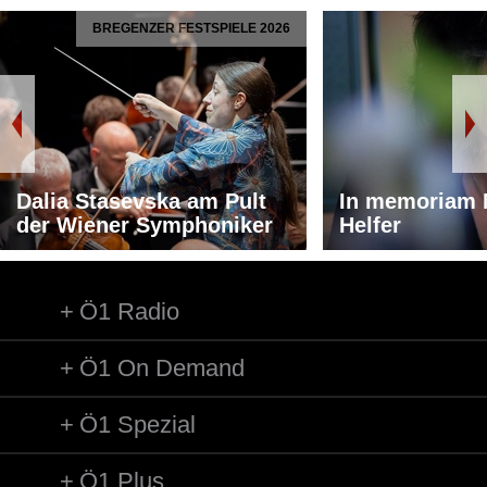
BREGENZER FESTSPIELE 2026
Dalia Stasevska am Pult
In memoriam 
der Wiener Symphoniker
Helfer
Ö1 Radio
Ö1 On Demand
Ö1 Spezial
Ö1 Plus