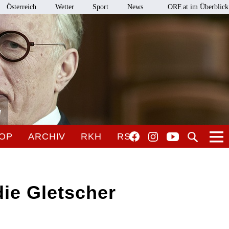
Österreich
Wetter
Sport
News
ORF.at im Überblick
l
OP
ARCHIV
RKH
RSO
die Gletscher