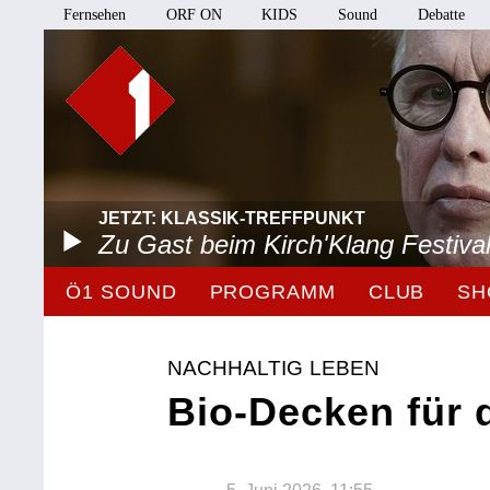
Fernsehen
ORF ON
KIDS
Sound
Debatte
JETZT: KLASSIK-TREFFPUNKT
Zu Gast beim Kirch'Klang Festiva
Ö1 SOUND
PROGRAMM
CLUB
SH
NACHHALTIG LEBEN
Bio-Decken für 