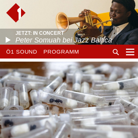
JETZT: IN CONCERT
Peter Somuah bei Jazz Baltica
Ö1 SOUND
PROGRAMM