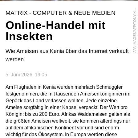
P
A
-
I
M
A
G
E
S
/
A
F
P
/
T
O
N
Y
A
R
U
M
B
A
A
MATRIX - COMPUTER & NEUE MEDIEN
K
Online-Handel mit
Insekten
Wie Ameisen aus Kenia über das Internet verkauft
werden
5. Juni 2026, 19:05
Am Flughafen in Kenia wurden mehrfach Schmuggler
festgenommen, die mit tausenden Ameisenköniginnen im
Gepäck das Land verlassen wollten. Jede einzelne
Ameise sorgfältig in einer Kapsel verpackt. Der Wert pro
Königin: bis zu 200 Euro. Afrikas Waldameisen gelten als
die größten Ameisen weltweit, sie kommen allerdings nur
auf dem afrikanischen Kontinent vor und sind enorm
wichtig für das Ökosystem. In Europa werden diese