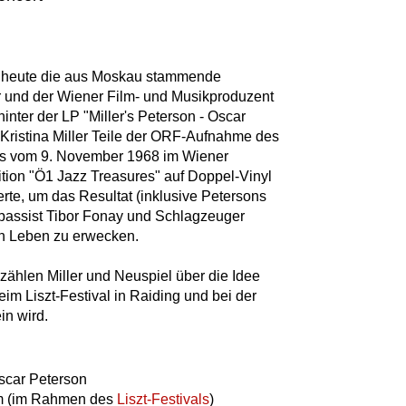
d heute die aus Moskau stammende
ler und der Wiener Film- und Musikproduzent
hinter der LP "Miller's Peterson - Oscar
 Kristina Miller Teile der ORF-Aufnahme des
os vom 9. November 1968 im Wiener
dition "Ö1 Jazz Treasures" auf Doppel-Vinyl
ierte, um das Resultat (inklusive Petersons
abassist Tibor Fonay und Schlagzeuger
n Leben zu erwecken.
rzählen Miller und Neuspiel über die Idee
eim Liszt-Festival in Raiding und bei der
in wird.
Oscar Peterson
um (im Rahmen des
Liszt-Festivals
)