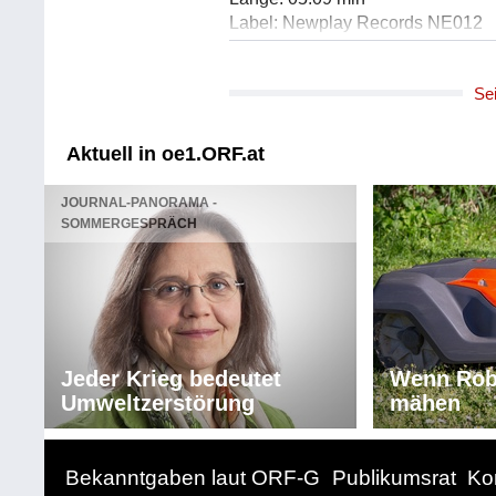
Label: Newplay Records NE012
Komponist/Komponistin: Marcos V
Se
Gesamttitel: Miller's Peterson - 
Titel: Summer Samba/instr.
Solist/Solistin: Kristina Miller /Pia
Aktuell in oe1.ORF.at
Solist/Solistin: Tibor Fonay /Bass
Solist/Solistin: Gergö Borlai /Dru
JOURNAL-PANORAMA -
Länge: 05:36 min
SOMMERGESPRÄCH
Label: Newplay Records NE012
Komponist/Komponistin: Harold A
Gesamttitel: Miller's Peterson - 
Titel: Let's fall in love/instr. / a.d.g
Solist/Solistin: Kristina Miller /Pia
Jeder Krieg bedeutet
Wenn Rob
Solist/Solistin: Tibor Fonay /Bass
Umweltzerstörung
mähen
Solist/Solistin: Gergö Borlai /Dru
Länge: 03:56 min
Label: Newplay Records NE012
Bekanntgaben laut ORF-G
Publikumsrat
Ko