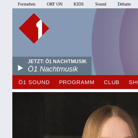
Fernsehen
ORF ON
KIDS
Sound
Debatte
JETZT: Ö1 NACHTMUSIK
Ö1 Nachtmusik
Ö1 SOUND
PROGRAMM
CLUB
SH