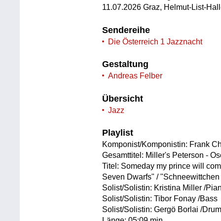
11.07.2026 Graz, Helmut-List-Ha
Sendereihe
Die Österreich 1 Jazznacht
Gestaltung
Andreas Felber
Übersicht
Jazz
Playlist
Komponist/Komponistin: Frank Ch
Gesamttitel: Miller's Peterson - 
Titel: Someday my prince will com
Seven Dwarfs" / "Schneewittchen
Solist/Solistin: Kristina Miller /Pia
Solist/Solistin: Tibor Fonay /Bass
Solist/Solistin: Gergö Borlai /Dru
Länge: 05:09 min