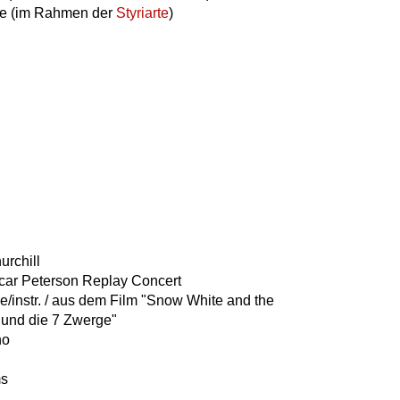
lle (im Rahmen der
Styriarte
)
urchill
Oscar Peterson Replay Concert
e/instr. / aus dem Film "Snow White and the
 und die 7 Zwerge"
no
ms