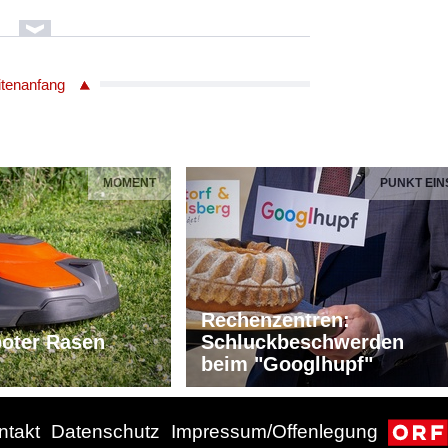
alle
itenanfang
Oscar Peterson Replay Concert
no
ms
MOMENT
PUNKT EIN
rlen
Oscar Peterson Replay Concert
ln.Film
Rechenzentren:
no
oter Rasen
Schluckbeschwerden
beim "Googlhupf"
ms
ntakt
Datenschutz
Impressum/Offenlegung