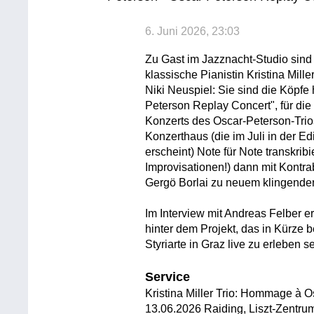
6. Juni 2026, 23:03
Zu Gast im Jazznacht-Studio sin
klassische Pianistin Kristina Mil
Niki Neuspiel: Sie sind die Köpfe 
Peterson Replay Concert", für die
Konzerts des Oscar-Peterson-Tri
Konzerthaus (die im Juli in der E
erscheint) Note für Note transkrib
Improvisationen!) dann mit Kontr
Gergö Borlai zu neuem klingende
Im Interview mit Andreas Felber e
hinter dem Projekt, das in Kürze b
Styriarte in Graz live zu erleben se
Service
Kristina Miller Trio: Hommage à 
13.06.2026 Raiding, Liszt-Zentr