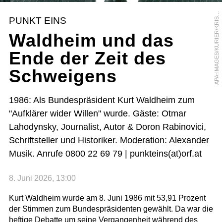
P
A
-
I
M
A
G
E
S
/
K
U
R
I
E
R
/
K
R
I
T
A
N
B
I
S
S
U
T
A
I
I
PUNKT EINS
S
Waldheim und das
Ende der Zeit des
Schweigens
1986: Als Bundespräsident Kurt Waldheim zum
"Aufklärer wider Willen" wurde. Gäste: Otmar
Lahodynsky, Journalist, Autor & Doron Rabinovici,
Schriftsteller und Historiker. Moderation: Alexander
Musik. Anrufe 0800 22 69 79 | punkteins(at)orf.at
8. Juni 2026, 13:00
Kurt Waldheim wurde am 8. Juni 1986 mit 53,91 Prozent
der Stimmen zum Bundespräsidenten gewählt. Da war die
heftige Debatte um seine Vergangenheit während des