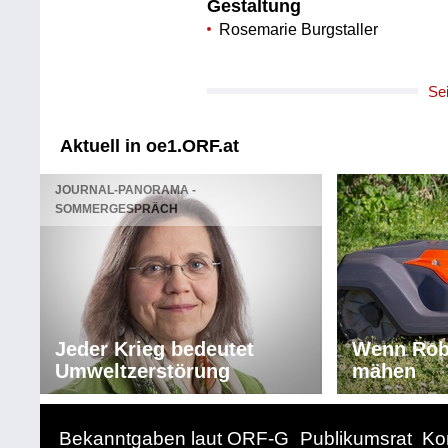
Gestaltung
Rosemarie Burgstaller
Se
Aktuell in oe1.ORF.at
JOURNAL-PANORAMA -
SOMMERGESPRÄCH
Jeder Krieg bedeutet
Wenn Rob
Umweltzerstörung
mähen
Bekanntgaben laut ORF-G
Publikumsrat
Ko