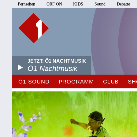
Fernsehen
ORF ON
KIDS
Sound
Debatte
JETZT: Ö1 NACHTMUSIK
Ö1 Nachtmusik
Ö1 SOUND
PROGRAMM
CLUB
SH