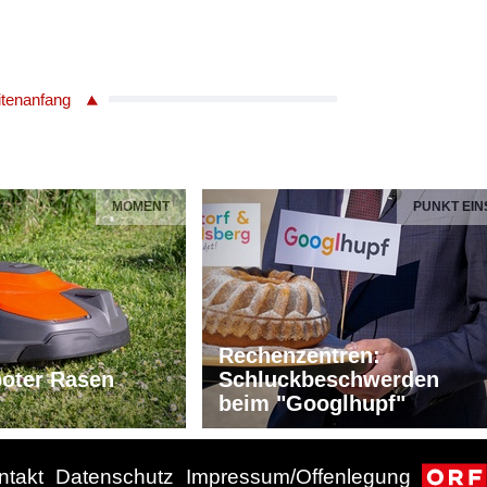
itenanfang
MOMENT
PUNKT EIN
Rechenzentren:
oter Rasen
Schluckbeschwerden
beim "Googlhupf"
ntakt
Datenschutz
Impressum/Offenlegung