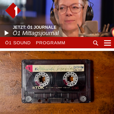
JETZT: Ö1 JOURNALE
Ö1 Mittagsjournal
Ö1 SOUND
PROGRAMM