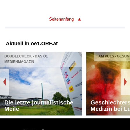
Seitenanfang
Aktuell in oe1.ORF.at
DOUBLECHECK - DAS Ö1
AM PULS - GESUN
MEDIENMAGAZIN
Die letzte journalistische
Geschlechters
Meile
Medizin bei L