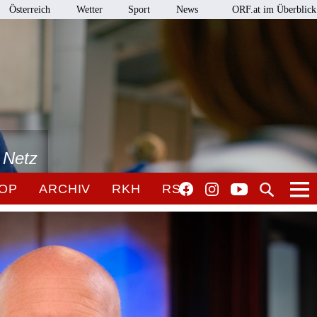
Österreich
Wetter
Sport
News
ORF.at im Überblick
 Netz
OP
ARCHIV
RKH
RSO