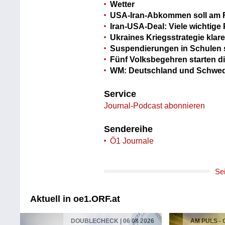
Wetter
USA-Iran-Abkommen soll am 
Iran-USA-Deal: Viele wichtige 
Ukraines Kriegsstrategie klar
Suspendierungen in Schulen s
Fünf Volksbegehren starten 
WM: Deutschland und Schwed
Service
Journal-Podcast abonnieren
Sendereihe
Ö1 Journale
Se
Aktuell in oe1.ORF.at
DOUBLECHECK | 06 08 2026
AM PULS -