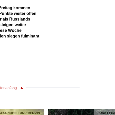
Freitag kommen
Punkte weiter offen
er als Russlands
teigen weiter
diese Woche
en siegen fulminant
itenanfang
 GESUNDHEIT UND MEDIZIN
PUNKT EIN