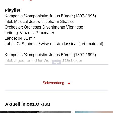
Playlist
Komponist/Komponistin: Julius Bürger (1897-1995)
Titel: Musical Jest with Johann Strauss
Orchester: Orchester Divertimento Viennese
Leitung: Vinzenz Praxmarer
Länge: 04:31 min
Label: G. Schirmer / wise music classical (Leihmaterial)
Komponist/Komponistin: Julius Bürger (1897-1995)
Titel: Zigeunerlied für Violine und Orchester
Orchester: Orchester Divertimento Viennese
Solist/Solistin: Martin Reining/Violine
Leitung: Vinzenz Praxmarer
Länge: 05:48 min
Seitenanfang
Label: G. Schirmer / wise music classical (Leihmaterial)
Komponist/Komponistin: Julius Bürger (1897-1995)
Aktuell in oe1.ORF.at
Textdichter/Textdichterin, Textquelle: Friedrich Nietzsche
Titel: "Venedig" für Mezzosopran und Orchester