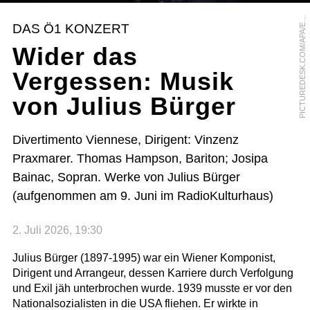
I
C
T
U
R
E
D
E
S
K
.
C
O
M
/
A
P
A
/
R
W
I
N
S
C
H
E
R
I
A
P
U
DAS Ö1 KONZERT
E
Wider das
Vergessen: Musik
von Julius Bürger
Divertimento Viennese, Dirigent: Vinzenz
Praxmarer. Thomas Hampson, Bariton; Josipa
Bainac, Sopran. Werke von Julius Bürger
(aufgenommen am 9. Juni im RadioKulturhaus)
2. Juli 2026, 19:30
Julius Bürger (1897-1995) war ein Wiener Komponist,
Dirigent und Arrangeur, dessen Karriere durch Verfolgung
und Exil jäh unterbrochen wurde. 1939 musste er vor den
Nationalsozialisten in die USA fliehen. Er wirkte in