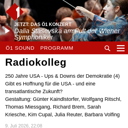
JETZT: DAS Ö1 KONZERT
Dalia Stasevska am Pult der Wiener
Symphoniker
Ö1 SOUND
PROGRAMM
Radiokolleg
250 Jahre USA - Ups & Downs der Demokratie (4)
Gibt es Hoffnung für die USA - und eine
transatlantische Zukunft?
Gestaltung: Günter Kaindlstorfer, Wolfgang Ritschl,
Thomas Miessgang, Richard Brem, Sarah
Kriesche, Kim Cupal, Julia Reuter, Barbara Volfing
9. Juli 2026, 22:08