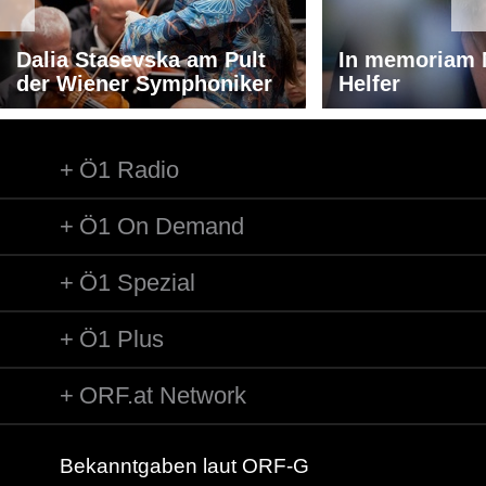
Dalia Stasevska am Pult
In memoriam 
der Wiener Symphoniker
Helfer
Ö1 Radio
Ö1 On Demand
Ö1 Spezial
Ö1 Plus
ORF.at Network
Bekanntgaben laut ORF-G