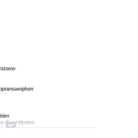
rozorov
/Sopransaxophon
lden
lle: Ernst Molden