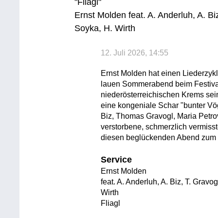
"Fliagl"
Ernst Molden feat. A. Anderluh, A. Bi
Soyka, H. Wirth
12. Juli 2026, 14:55
Ernst Molden hat einen Liederzyk
lauen Sommerabend beim Festival
niederösterreichischen Krems sein
eine kongeniale Schar "bunter Vö
Biz, Thomas Gravogl, Maria Petro
verstorbene, schmerzlich vermisst
diesen beglückenden Abend zum
Service
Ernst Molden
feat. A. Anderluh, A. Biz, T. Gravo
Wirth
Fliagl