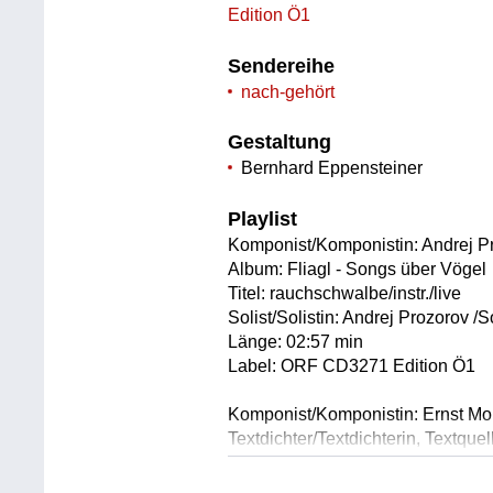
Edition Ö1
Sendereihe
nach-gehört
Gestaltung
Bernhard Eppensteiner
Playlist
Komponist/Komponistin: Andrej P
Album: Fliagl - Songs über Vögel
Titel: rauchschwalbe/instr./live
Solist/Solistin: Andrej Prozorov 
Länge: 02:57 min
Label: ORF CD3271 Edition Ö1
Komponist/Komponistin: Ernst Mo
Textdichter/Textdichterin, Textque
Album: Fliagl - Songs über Vögel
Titel: schwaun/live