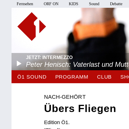
Fernsehen
ORF ON
KIDS
Sound
Debatte
JETZT: INTERMEZZO
Peter Henisch: Vaterlast und Mut
Ö1 SOUND
PROGRAMM
CLUB
SH
NACH-GEHÖRT
Übers Fliegen
Edition Ö1.