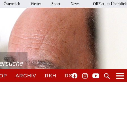
Österreich
Wetter
Sport
News
ORF.at im Überblick
tersuche
OP
ARCHIV
RKH
RSO