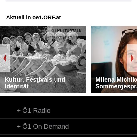
Aktuell in oe1.ORF.at
Ö1 KULTURTALK
Kultur, Festivals und
Milena Michik
Identität
Sommergespr
Ö1 Radio
Ö1 On Demand