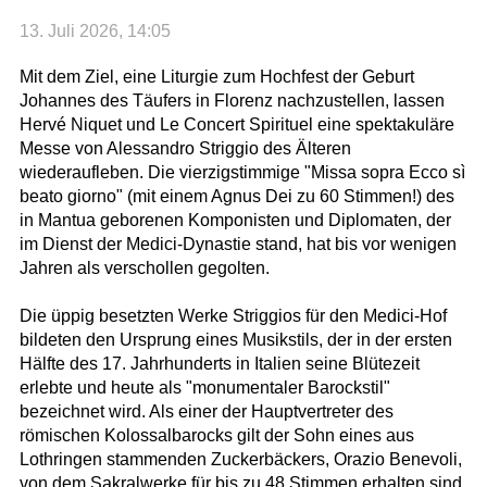
13. Juli 2026, 14:05
Mit dem Ziel, eine Liturgie zum Hochfest der Geburt
Johannes des Täufers in Florenz nachzustellen, lassen
Hervé Niquet und Le Concert Spirituel eine spektakuläre
Messe von Alessandro Striggio des Älteren
wiederaufleben. Die vierzigstimmige "Missa sopra Ecco sì
beato giorno" (mit einem Agnus Dei zu 60 Stimmen!) des
in Mantua geborenen Komponisten und Diplomaten, der
im Dienst der Medici-Dynastie stand, hat bis vor wenigen
Jahren als verschollen gegolten.
Die üppig besetzten Werke Striggios für den Medici-Hof
bildeten den Ursprung eines Musikstils, der in der ersten
Hälfte des 17. Jahrhunderts in Italien seine Blütezeit
erlebte und heute als "monumentaler Barockstil"
bezeichnet wird. Als einer der Hauptvertreter des
römischen Kolossalbarocks gilt der Sohn eines aus
Lothringen stammenden Zuckerbäckers, Orazio Benevoli,
von dem Sakralwerke für bis zu 48 Stimmen erhalten sind.