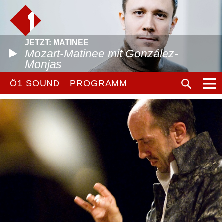
JETZT: MATINEE
Mozart-Matinee mit González-
Monjas
Ö1 SOUND
PROGRAMM