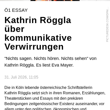
I
C
T
U
R
E
D
E
S
K
.
C
O
M
/
D
P
A
C
A
R
S
T
E
N
K
O
A
L
P
L
Ö1 ESSAY
/
Kathrin Röggla
über
kommunikative
Verwirrungen
"Nichts sagen. Nichts hören. Nichts sehen" von
Kathrin Röggla. Es liest Eva Mayer.
31. Juli 2026, 11:05
Die in Köln lebende österreichische Schriftstellerin
Kathrin Röggla setzt sich in ihren Romanen, Erzählungen,
Theaterstücken und Essays mit den prekären
Bedingungen zeitgenössischer Existenz auseinander, vor
allem unter den politischen, ökonomischen und