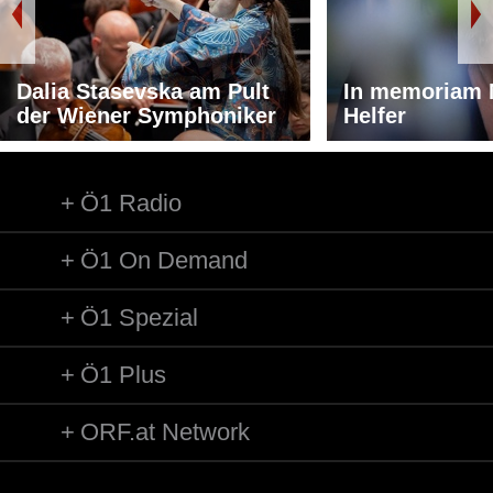
Dalia Stasevska am Pult
In memoriam 
der Wiener Symphoniker
Helfer
Ö1 Radio
Ö1 On Demand
Ö1 Spezial
Ö1 Plus
ORF.at Network